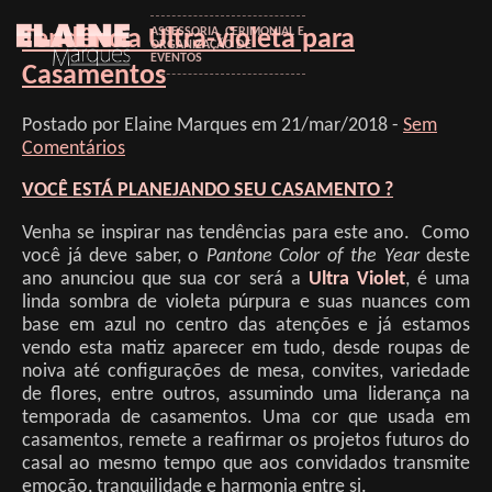
Tendência Ultra-violeta para
ASSESSORIA, CERIMONIAL E
ORGANIZAÇÃO DE
EVENTOS
Casamentos
Postado por Elaine Marques em 21/mar/2018 -
Sem
Comentários
VOCÊ ESTÁ PLANEJANDO SEU CASAMENTO ?
Venha se inspirar nas tendências para este ano. Como
você já deve saber, o
Pantone Color of the Year
deste
ano anunciou que sua cor será a
Ultra Violet
, é uma
linda sombra de violeta púrpura e suas nuances com
base em azul no centro das atenções e já estamos
vendo esta matiz aparecer em tudo, desde roupas de
noiva até configurações de mesa, convites, variedade
de flores, entre outros, assumindo uma liderança na
temporada de casamentos. Uma cor que usada em
casamentos, remete a reafirmar os projetos futuros do
casal ao mesmo tempo que aos convidados transmite
emoção, tranquilidade e harmonia entre si.