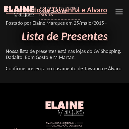
Casamento de Tawanna e Alvaro
ASSESSORIA, CERIMONIAL E
ORGANIZAÇÃO DE
EVENTOS
Postado por Elaine Marques em 25/maio/2015 -
Lista de Presentes
Nossa lista de presentes está nas lojas do GV Shopping:
Dadalto, Bom Gosto e M Martan.
Confirme presença no casamento de Tawanna e Àlvaro