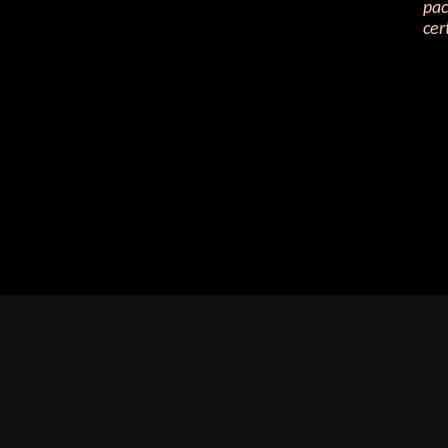
pac
cer